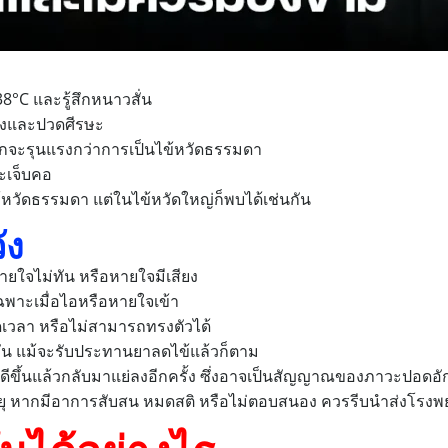
38°C และรู้สึกหนาวสั่น
แรงและปวดศีรษะ
่งมักจะรุนแรงกว่าการเป็นไข้หวัดธรรมดา
ะเจ็บคอ
หวัดธรรมดา แต่ในไข้หวัดใหญ่ก็พบได้เช่นกัน
ัง
หายใจไม่ทัน หรือหายใจมีเสียง
พาะเมื่อไอหรือหายใจเข้า
อดเวลา หรือไม่สามารถทรงตัวได้
วัน แม้จะรับประทานยาลดไข้แล้วก็ตาม
ดีขึ้นแล้วกลับมาแย่ลงอีกครั้ง ซึ่งอาจเป็นสัญญาณของภาวะปอดอั
ายุ หากมีอาการสับสน หมดสติ หรือไม่ตอบสนอง ควรรีบนำส่งโรง