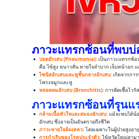
ภาวะแทรกซ้อนที่พบบ่
ปอดอักเสบ (Pneumonia):
เป็นภาวะแทรกซ้อนที
คือ ไข้สูง หนาวสั่น หายใจลำบาก เจ็บหน้าอก 
ไซนัสอักเสบและหูชั้นกลางอักเสบ:
เกิดจากการท
โพรงจมูกและหู
หลอดลมอักเสบ (Bronchitis):
การติดเชื้อไวรั
ภาวะแทรกซ้อนที่รุนแ
กล้ามเนื้อหัวใจและสมองอักเสบ:
แม้จะพบได้น้อ
อักเสบ ซึ่งอาจเป็นอันตรายถึงชีวิต
ภาวะหายใจล้มเหลว:
โดยเฉพาะในผู้ป่วยสูงอาย
การกำเริบของโรคประจำตัว:
ไข้หวัดใหญ่สามา