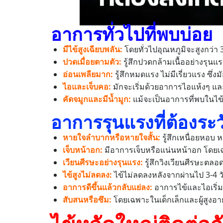
อาการทั่วไปที่พบบ่อย
มีไข้สูงเฉียบพลัน:
โดยทั่วไปอุณหภูมิจะสูงกว่า 
ปวดเมื่อยตามตัว:
รู้สึกปวดกล้ามเนื้ออย่างรุน
อ่อนเพลียมาก:
รู้สึกหมดแรง ไม่มีเรี่ยวแรง ซึ
ไอและเจ็บคอ:
มักจะเริ่มด้วยอาการไอแห้งๆ แล
คัดจมูกและมีน้ำมูก:
แม้จะเป็นอาการที่พบในไข้
อาการรุนแรงที่ต้องระว
หายใจลำบากหรือหายใจสั้น:
รู้สึกเหนื่อยหอบ 
เจ็บหน้าอก:
มีอาการเจ็บหรือแน่นหน้าอก โดยเฉ
เวียนศีรษะอย่างรุนแรง:
รู้สึกวิงเวียนศีรษะตล
ไข้สูงไม่ลดลง:
ไข้ไม่ลดลงหลังจากผ่านไป 3-4 
อาการดีขึ้นแล้วกลับแย่ลง:
อาการไข้และไอเริ่ม
สับสนหรือซึม:
โดยเฉพาะในเด็กเล็กและผู้สูงอ